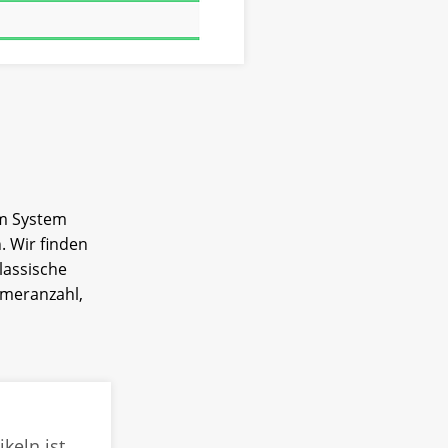
em System
. Wir finden
lassische
hmeranzahl,
keln ist