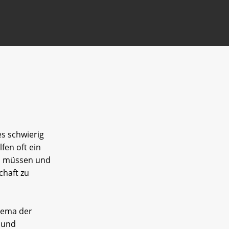
s schwierig
fen oft ein
in müssen und
chaft zu
hema der
 und