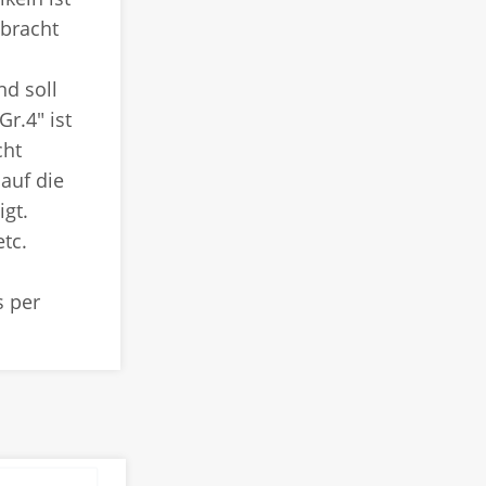
ebracht
nd soll
r.4" ist
cht
auf die
igt.
tc.
s per