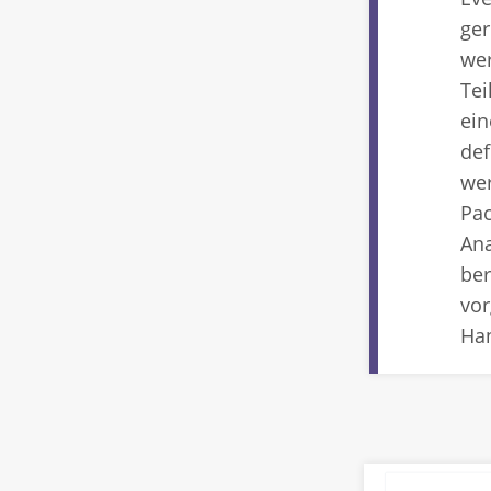
ger
wer
Tei
ein
def
wer
Pac
Ana
ber
vor
Ha