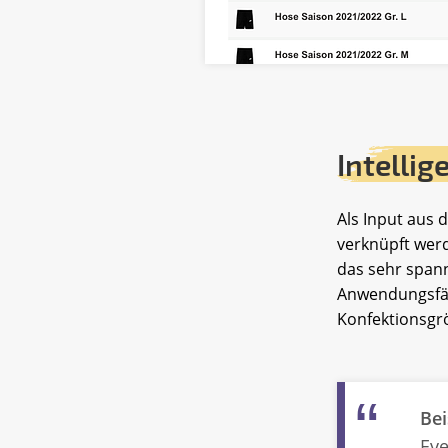
Intelli
Als Input aus 
verknüpft werd
das sehr spann
Anwendungsfäll
Konfektionsgrö
Bei
Eve