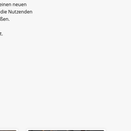
 einen neuen
 die Nutzenden
eßen.
t.