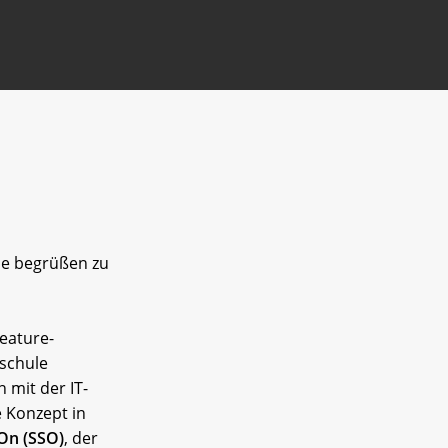
lie begrüßen zu
Feature-
lschule
mit der IT-
 Konzept in
 On (SSO)
, der