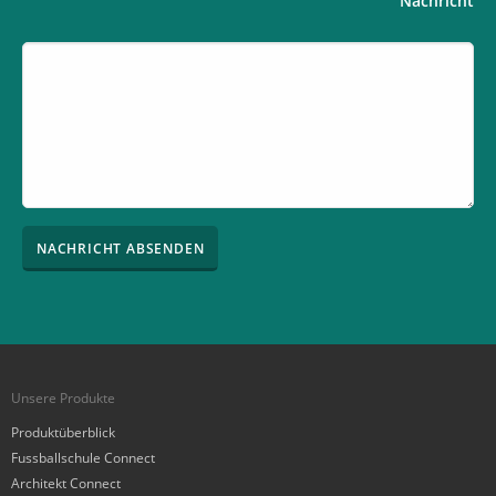
Nachricht
you
are
a
human,
ignore
this
field
Unsere Produkte
Produktüberblick
Fussballschule Connect
Architekt Connect