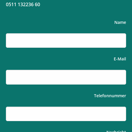
0511 132236 60
Name
E-Mail
Telefonnummer
If