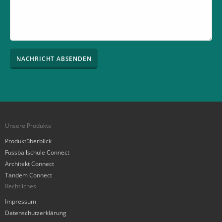
ignore
this
field
Unsere Produkte
Produktüberblick
Fussballschule Connect
Architekt Connect
Tandem Connect
Rechtliches
Impressum
Datenschutzerklärung