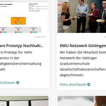
15.08.2014
3
re Prototyp Nachhalti...
KMU-Netzwerk Göttinge
re-Prototyp für mehr
Wir haben die Mitarbeit be
arenz in der
Netzwerk der Göttinger
ltigkeitsberichterstattung
Graduiertenschule
kelt
Gesellschaftswissenschaften
abgeschlossen.
anschauen
Story anschauen