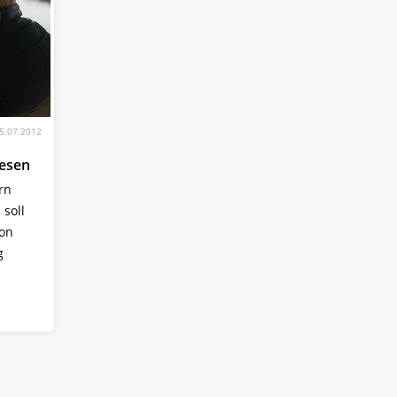
5.07.2012
wesen
rn
 soll
on
g