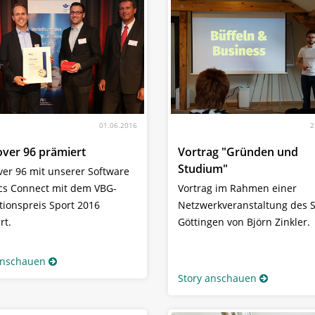
01.06.2016
2
ver 96 prämiert
Vortrag "Gründen und
Studium"
er 96 mit unserer Software
ics Connect mit dem VBG-
Vortrag im Rahmen einer
tionspreis Sport 2016
Netzwerkveranstaltung des S
rt.
Göttingen von Björn Zinkler.
anschauen
Story anschauen