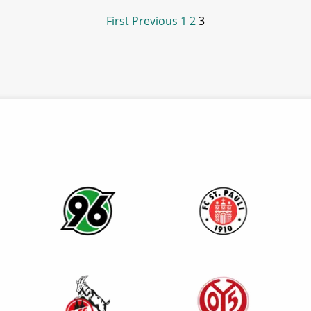
First
Previous
1
2
3