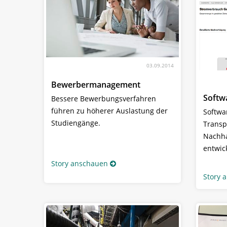
03.09.2014
Bewerbermanagement
Softwa
Bessere Bewerbungsverfahren
führen zu höherer Auslastung der
Softwa
Studiengänge.
Transp
Nachha
entwic
Story anschauen
Story 