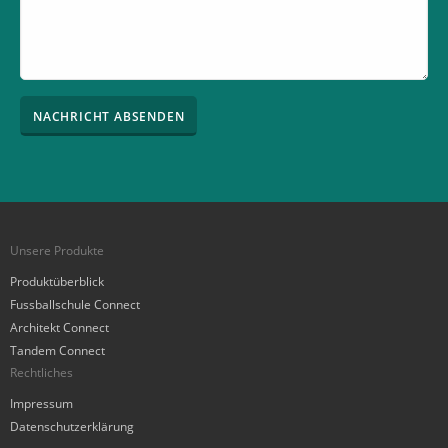
ignore
this
field
Unsere Produkte
Produktüberblick
Fussballschule Connect
Architekt Connect
Tandem Connect
Rechtliches
Impressum
Datenschutzerklärung