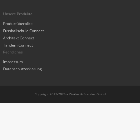
Unsere Produkte
Produktüberblick
Fussballschule Connect
Architekt Connect
Tandem Connect
Rechtliches
Impressum
Datenschutzerklärung
Copyright 2012-2026 – Zinkler & Brandes GmbH