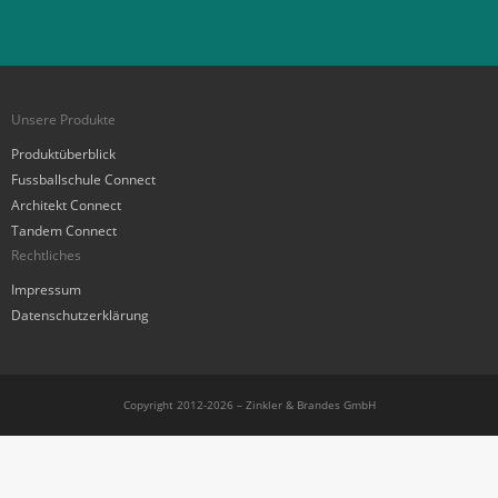
Unsere Produkte
Produktüberblick
Fussballschule Connect
Architekt Connect
Tandem Connect
Rechtliches
Impressum
Datenschutzerklärung
Copyright 2012-2026 – Zinkler & Brandes GmbH