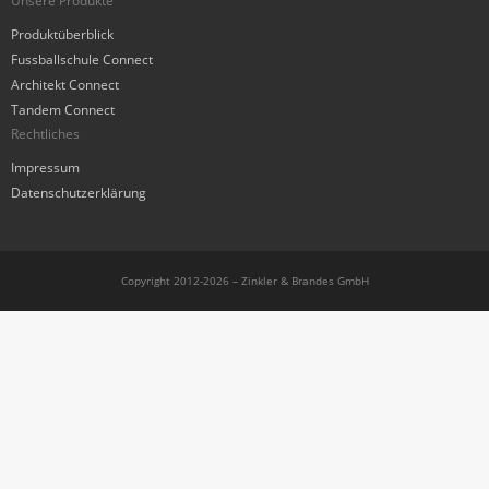
Unsere Produkte
Produktüberblick
Fussballschule Connect
Architekt Connect
Tandem Connect
Rechtliches
Impressum
Datenschutzerklärung
Copyright 2012-2026 – Zinkler & Brandes GmbH