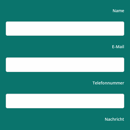
Name
E-Mail
Telefonnummer
If
Nachricht
you