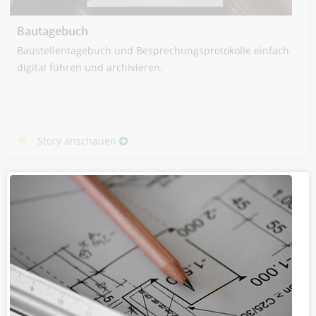
Bautagebuch
Baustellentagebuch und Besprechungsprotokolle einfach
digital führen und archivieren.
Story anschauen